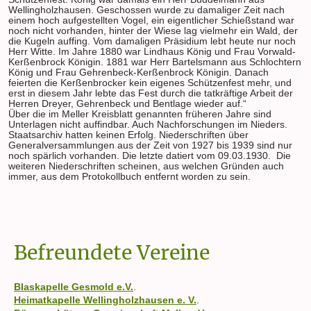
Wellingholzhausen. Geschossen wurde zu damaliger Zeit nach
einem hoch aufgestellten Vogel, ein eigentlicher Schießstand war
noch nicht vorhanden, hinter der Wiese lag vielmehr ein Wald, der
die Kugeln auffing. Vom damaligen Präsidium lebt heute nur noch
Herr Witte. Im Jahre 1880 war Lindhaus König und Frau Vorwald-
Kerßenbrock Königin. 1881 war Herr Bartelsmann aus Schlochtern
König und Frau Gehrenbeck-Kerßenbrock Königin. Danach
feierten die Kerßenbrocker kein eigenes Schützenfest mehr, und
erst in diesem Jahr lebte das Fest durch die tatkräftige Arbeit der
Herren Dreyer, Gehrenbeck und Bentlage wieder auf.“
Über die im Meller Kreisblatt genannten früheren Jahre sind
Unterlagen nicht auffindbar. Auch Nachforschungen im Nieders.
Staatsarchiv hatten keinen Erfolg. Niederschriften über
Generalversammlungen aus der Zeit von 1927 bis 1939 sind nur
noch spärlich vorhanden. Die letzte datiert vom 09.03.1930. Die
weiteren Niederschriften scheinen, aus welchen Gründen auch
immer, aus dem Protokollbuch entfernt worden zu sein.
Befreundete Vereine
Blaskapelle Gesmold e.V.
.
Heimatkapelle Wellingholzhausen e. V.
.