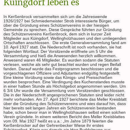
Küingdorf leben es
In Kerßenbrock versammelten sich um die Jahreswende
1926/1927 bei Schmiedemeister Strob interessierte Bürger, um
über die Gründung eines Schützenvereins in der hiesigen
Gemeinde zu sprechen. Diese Gespräche führten zur Gründung
des Schützenvereins Kerßenbrock, dem sich in kurzer Zeit
Mitglieder aus Küingdorf, Wellingholzhausen und den umliegenden
Ortschaften anschlossen. Die erste Generalversammlung fand am
10. April 1927 statt. Die Niederschrift ist noch vorhanden, sie hat
folgenden Wortlaut: Der Vorsitzende eröffnete um 5 Uhr die
Versammlung und hieß die Anwesenden herzlich willkommen.
Anwesend waren 46 Mitglieder. Es wurden sodann die Statuten
verlesen, welche als sehr gut beachtet wurden und regen Beifall
fanden. Darauf wurde das Festprogramm beschlossen und die
vorgeschlagenen Offiziere und Adjutanten endgültig festgestellt.
Eine kleine Vorübung sowie das Königs- und Preisschießen
wurden besprochen. Eine Verdingung des Kuchenstandes musste
in einer halben Stunde als Höchstgebot angenommen werden. Um
6 3/4 Uhr wurde die Versammlung vom Vorsitzenden geschlossen.
Die in der Niederschrift angesprochenen Statuten sind leider nicht
mehr vorhanden. Am 27. April 1927 berichtete das Meller Kreisblatt
über die Gründung des Schützenvereins und wies darauf hin, dass
hier bereits seit langen Jahren ein Schützenverein bestanden
habe, schon bevor man in Wellingholzhausen selbst einen solchen
Verein gründete. In einem weiteren Bericht des Meller Kreisblattes
vom 09. Mai 1927 heißt es u.a.: „Im Jahre 1879 feierten die
Kerßenbrocker auf der Gehrenbecker Wiese ihr erstes
Schützenfest. König war damals ein Herr Buddelmann aus