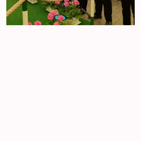
Gründungsjahr
1927
Präsident
Hermann-Josef Witte
Aktueller Thron
König Stefan II. de Voß