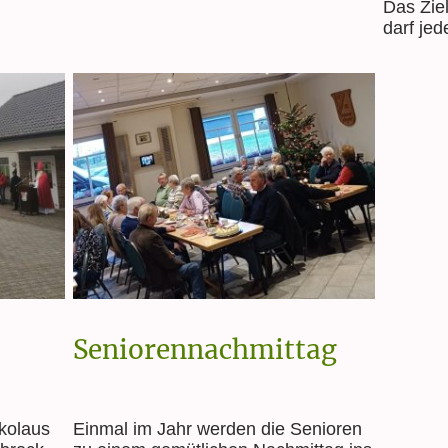
Das Ziel
darf jed
Seniorennachmittag
kolaus
Einmal im Jahr werden die Senioren