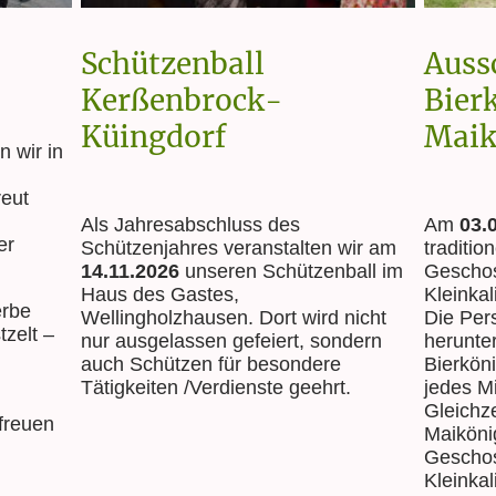
Schützenball
Auss
Kerßenbrock-
Bier
Küingdorf
Maik
n wir in
reut
Als Jahresabschluss des
Am
03.
er
Schützenjahres veranstalten wir am
traditio
14.11.2026
unseren Schützenball im
Geschos
Haus des Gastes,
Kleinkal
rbe
Wellingholzhausen. Dort wird nicht
Die Pers
tzelt –
nur ausgelassen gefeiert, sondern
herunter
auch Schützen für besondere
Bierkön
Tätigkeiten /Verdienste geehrt.
jedes M
Gleichze
freuen
Maiköni
Geschos
Kleinka