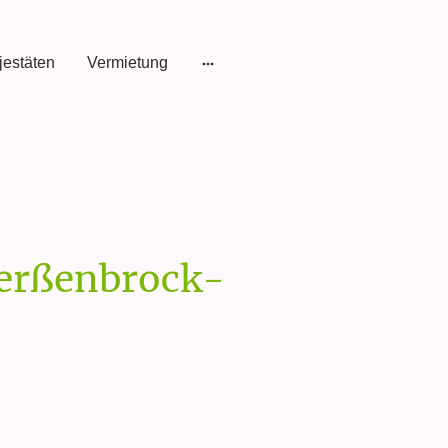
estäten
Vermietung
erßenbrock-